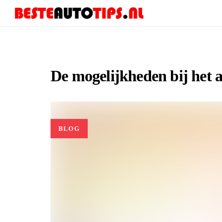
Skip
Skip
to
links
primary
navigation
Skip
De mogelijkheden bij het 
to
content
BLOG