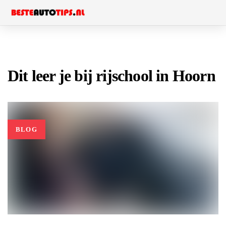
Skip
Skip
to
links
primary
navigation
Skip
Dit leer je bij rijschool in Hoorn
to
content
BLOG