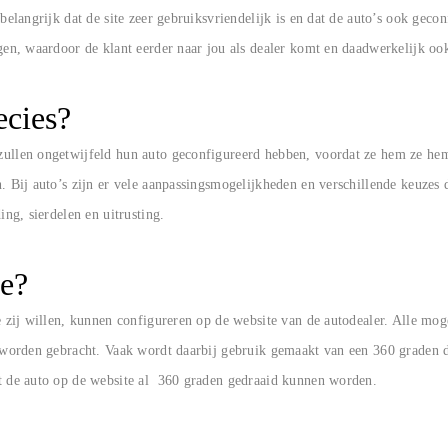
belangrijk dat de site zeer gebruiksvriendelijk is en dat de auto’s ook gec
gen, waardoor de klant eerder naar jou als dealer komt en daadwerkelijk oo
recies?
zullen ongetwijfeld hun auto geconfigureerd hebben, voordat ze hem ze he
. Bij auto’s zijn er vele aanpassingsmogelijkheden en verschillende keuzes
ing, sierdelen en uitrusting.
ie?
e zij willen, kunnen configureren op de website van de autodealer. Alle mo
t worden gebracht. Vaak wordt daarbij gebruik gemaakt van een 360 graden 
at de auto op de website al 360 graden gedraaid kunnen worden.