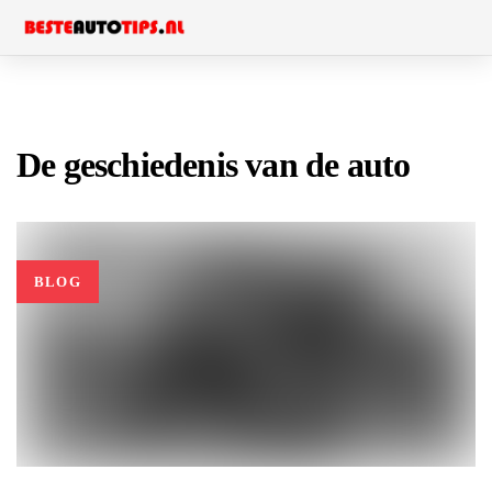
Skip
Skip
to
links
primary
navigation
Skip
De geschiedenis van de auto
to
content
BLOG