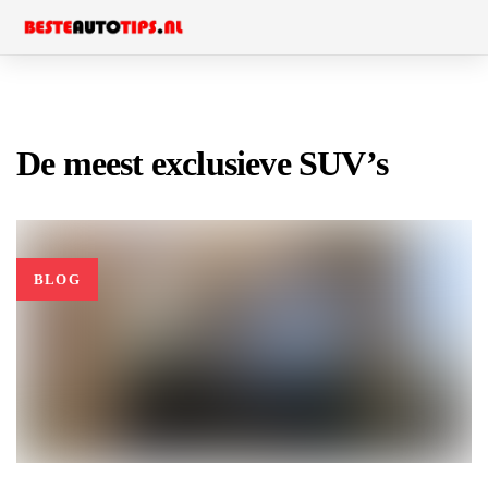
Skip
Skip
to
links
primary
navigation
Skip
De meest exclusieve SUV’s
to
content
BLOG