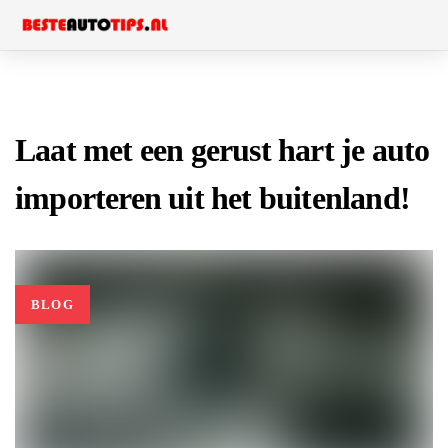
Skip
Skip
to
links
primary
navigation
Skip
Laat met een gerust hart je auto
to
importeren uit het buitenland!
content
BLOG