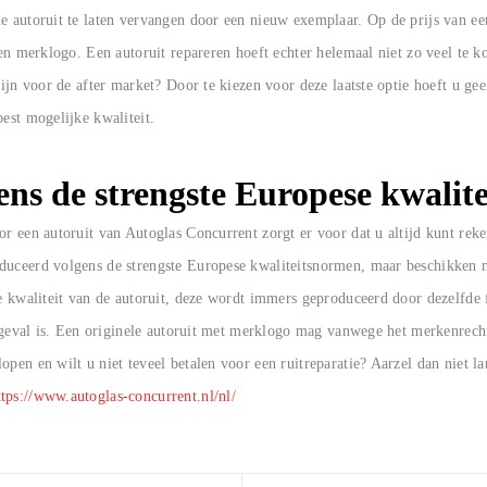
e autoruit te laten vervangen door een nieuw exemplaar. Op de prijs van ee
een merklogo. Een autoruit repareren hoeft echter helemaal niet zo veel te k
 zijn voor de after market? Door te kiezen voor deze laatste optie hoeft u g
best mogelijke kwaliteit.
ns de strengste Europese kwalit
or een autoruit van Autoglas Concurrent zorgt er voor dat u altijd kunt reke
duceerd volgens de strengste Europese kwaliteitsnormen, maar beschikken 
de kwaliteit van de autoruit, deze wordt immers geproduceerd door dezelfde 
et geval is. Een originele autoruit met merklogo mag vanwege het merkenrec
open en wilt u niet teveel betalen voor een ruitreparatie? Aarzel dan niet l
ttps://www.autoglas-concurrent.nl/nl/