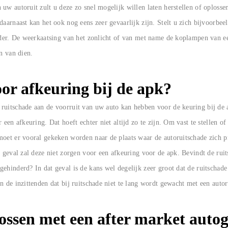
uw autoruit zult u deze zo snel mogelijk willen laten herstellen of oplosse
aarnaast kan het ook nog eens zeer gevaarlijk zijn. Stelt u zich bijvoorbeel
rder. De weerkaatsing van het zonlicht of van met name de koplampen van ee
n van dien.
oor afkeuring bij de apk?
ruitschade aan de voorruit van uw auto kan hebben voor de keuring bij de 
 een afkeuring. Dat hoeft echter niet altijd zo te zijn. Om vast te stellen o
oet er vooral gekeken worden naar de plaats waar de autoruitschade zich prec
t geval zal deze niet zorgen voor een afkeuring voor de apk. Bevindt de ruit
ehinderd? In dat geval is de kans wel degelijk zeer groot dat de ruitschade 
 de inzittenden dat bij ruitschade niet te lang wordt gewacht met een autoru
ossen met een after market autog