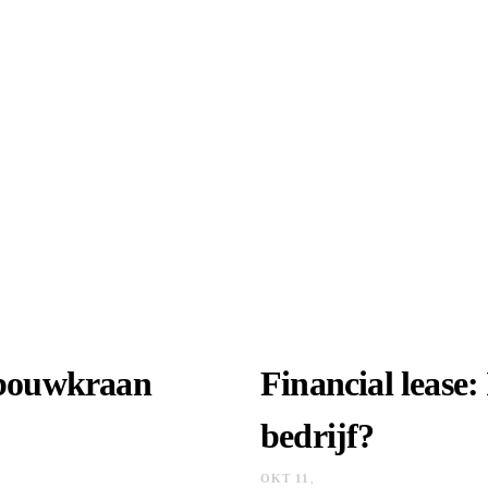
 bouwkraan
Financial lease:
bedrijf?
OKT 11