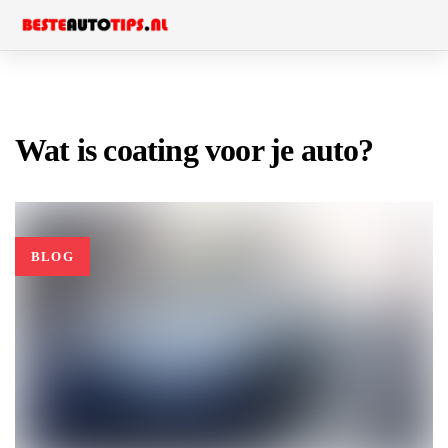
Skip
Skip
to
links
primary
navigation
Skip
Wat is coating voor je auto?
to
content
BLOG