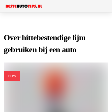
Skip
Skip
to
links
primary
navigation
Skip
Over hittebestendige lijm
to
gebruiken bij een auto
content
TIPS